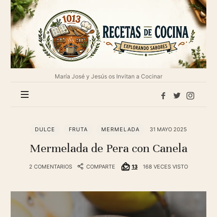
1013
Recetas
de
cocina
María José y Jesús os Invitan a Cocinar
DULCE
FRUTA
MERMELADA
31 MAYO 2025
Mermelada de Pera con Canela
2 COMENTARIOS
COMPARTE
13
168 VECES VISTO