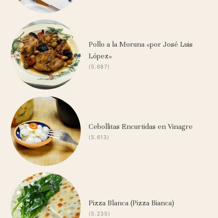
Pollo a la Moruna «por José Luis
López»
(5.687)
Cebollitas Encurtidas en Vinagre
(5.613)
Pizza Blanca (Pizza Bianca)
(5.235)