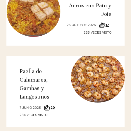
Arroz con Pato y
Foie
25 OCTUBRE 2025
17
235 VECES VISTO
Paella de
Calamares,
Gambas y
Langostinos
7 JUNIO 2025
20
284 VECES VISTO