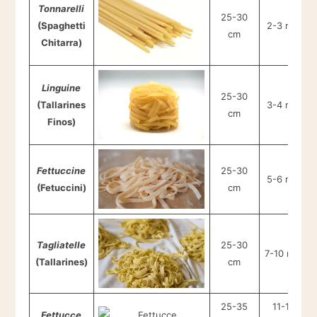
Tonnarelli
25-30
(Spaghetti
2-3 mm
cm
Chitarra)
Linguine
25-30
(Tallarines
3-4 mm
cm
Finos)
Fettuccine
25-30
5-6 mm
(Fetuccini)
cm
Tagliatelle
25-30
7-10 mm
(Tallarines)
cm
25-35
11-15
Fettucce