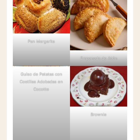
Pan Margarita
Empanada de Atún
Guiso de Patatas con
Costillas Adobadas en
Cocotte
Brownie