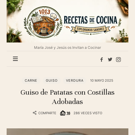
1013
Recetas
de
cocina
María José y Jesús os Invitan a Cocinar
CARNE
GUISO
VERDURA
10 MAYO 2025
Guiso de Patatas con Costillas
Adobadas
COMPARTE
16
286 VECES VISTO