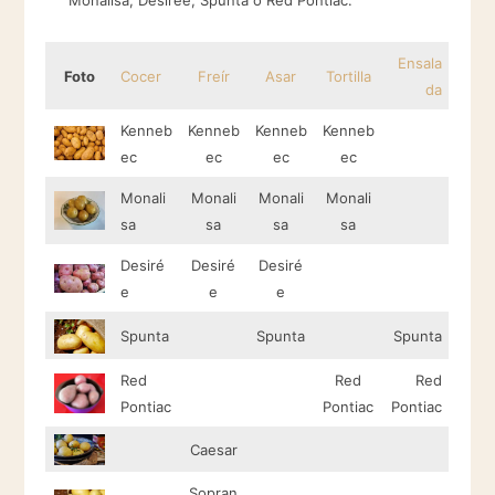
Monalisa, Desirée, Spunta o Red Pontiac.
Ensala
Foto
Cocer
Freír
Asar
Tortilla
da
Kenneb
Kenneb
Kenneb
Kenneb
ec
ec
ec
ec
Monali
Monali
Monali
Monali
sa
sa
sa
sa
Desiré
Desiré
Desiré
e
e
e
Spunta
Spunta
Spunta
Red
Red
Red
Pontiac
Pontiac
Pontiac
Caesar
Sopran