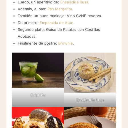
Luego, un aperitivo de:
Ensaladilla Rusa
.
Además, el pan:
Pan Margarita.
También un buen maridaje: Vino CVNE reserva.
De primero:
Empanada de Atún.
Segundo plato: Guiso de Patatas con Costillas
Adobadas.
Finalmente de postre:
Brownie
.
Caipiriña
Ensaladilla Rusa