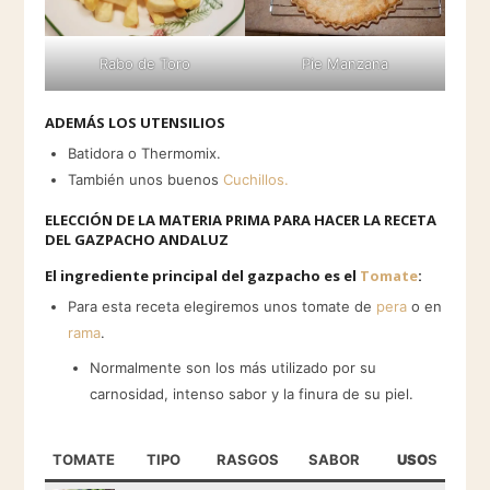
Rabo de Toro
Pie Manzana
ADEMÁS LOS UTENSILIOS
Batidora o Thermomix.
También unos buenos
Cuchillos.
ELECCIÓN DE LA MATERIA PRIMA PARA HACER LA RECETA
DEL GAZPACHO ANDALUZ
El ingrediente principal del gazpacho es el
Tomate
:
Para esta receta elegiremos unos tomate de
pera
o en
rama
.
Normalmente son los más utilizado por su
carnosidad, intenso sabor y la finura de su piel.
TOMATE
TIPO
RASGOS
SABOR
USO
S