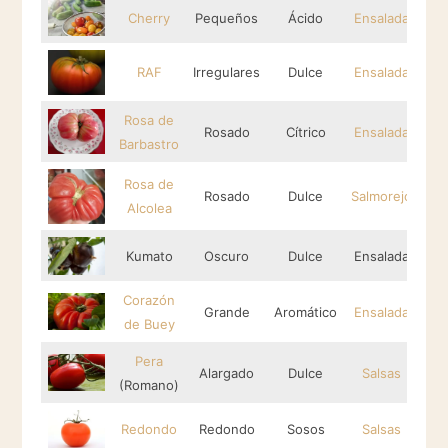
Cherry
Pequeños
Ácido
Ensalada
RAF
Irregulares
Dulce
Ensalada
Rosa de
Rosado
Cítrico
Ensalada
Barbastro
Rosa de
Rosado
Dulce
Salmorejo
Alcolea
Kumato
Oscuro
Dulce
Ensalada
Corazón
Grande
Aromático
Ensalada
de Buey
Pera
Alargado
Dulce
Salsas
(Romano)
Redondo
Redondo
Sosos
Salsas