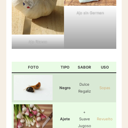
Ajo sin Germen
Ajo Blanco
FOTO
TIPO
SABOR
USO
Dulce
Negro
Sopas
Regaliz
+
Ajete
Suave
Revuelto
Jugoso