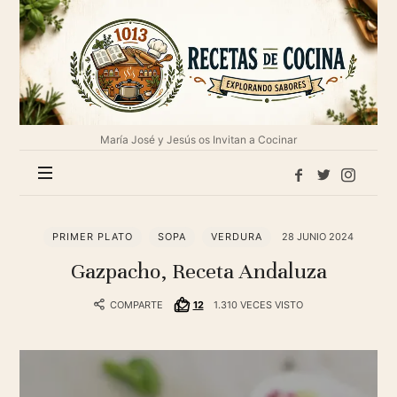
1013
Recetas
de
cocina
María José y Jesús os Invitan a Cocinar
PRIMER PLATO
SOPA
VERDURA
28 JUNIO 2024
Gazpacho, Receta Andaluza
COMPARTE
12
1.310 VECES VISTO