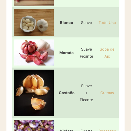
Blanco
Suave
Todo Uso
Suave
Sopa de
Morado
Picante
Ajo
Suave
Castaño
+
Cremas
Picante
Violeta
Fuerte
Pescados