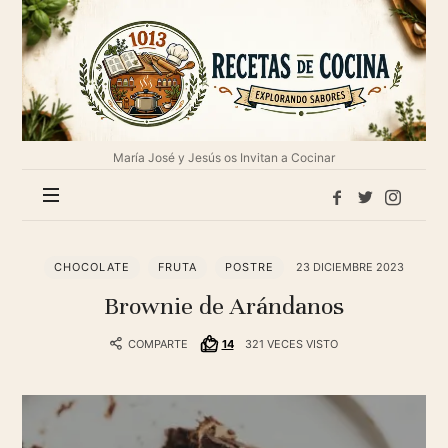
1013
Recetas
de
cocina
María José y Jesús os Invitan a Cocinar
CHOCOLATE
FRUTA
POSTRE
23 DICIEMBRE 2023
Brownie de Arándanos
COMPARTE
14
321 VECES VISTO