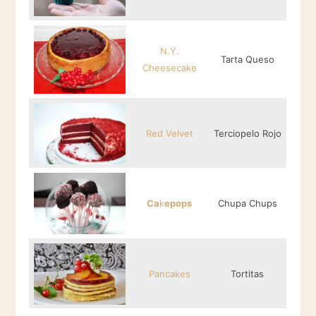
N.Y.
Tarta Queso
Cheesecake
Red Velvet
Terciopelo Rojo
Ca
k
epops
Chupa Chups
Pancakes
Tortitas