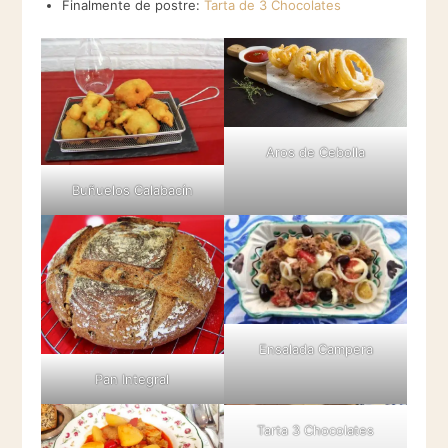
Finalmente de postre:
Tarta de 3 Chocolates
Aros de Cebolla
Buñuelos Calabacín
Ensalada Campera
Pan Integral
Tarta 3 Chocolates