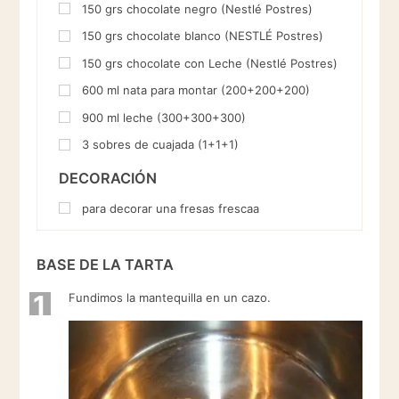
150
grs
chocolate negro (Nestlé Postres)
150
grs
chocolate blanco (NESTLÉ Postres)
150
grs
chocolate con Leche (Nestlé Postres)
600
ml
nata para montar (200+200+200)
900
ml
leche (300+300+300)
3
sobres de cuajada (1+1+1)
DECORACIÓN
para decorar una fresas frescaa
BASE DE LA TARTA
1
Fundimos la mantequilla en un cazo.