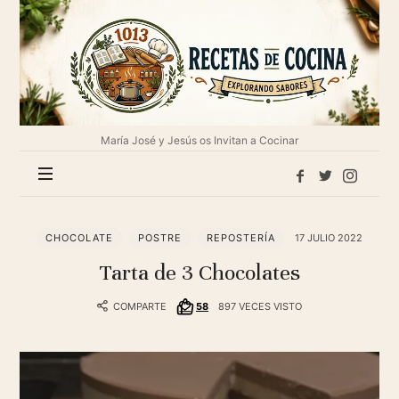
1013
Recetas
de
cocina
María José y Jesús os Invitan a Cocinar
CHOCOLATE
POSTRE
REPOSTERÍA
17 JULIO 2022
Tarta de 3 Chocolates
COMPARTE
58
897 VECES VISTO