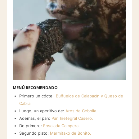
MENÚ RECOMENDADO
Primero un cóctel:
Buñuelos de Calabacín y Queso de
Cabra.
Luego, un aperitivo de:
Aros de Cebolla
.
Además, el pan:
Pan Inetegral Casero.
De primero:
Ensalada Campera.
Segundo plato:
Marmitako de Bonito.