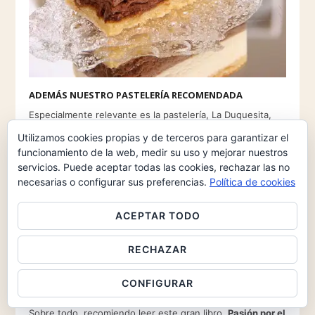
ADEMÁS NUESTRO PASTELERÍA RECOMENDADA
Especialmente relevante es la pastelería, La Duquesita,
Calle de Fernando VI, 2, Madrid.
Utilizamos cookies propias y de terceros para garantizar el
funcionamiento de la web, medir su uso y mejorar nuestros
MIENTRAS TANTO RECORDEMOS EL REFRANERO
servicios. Puede aceptar todas las cookies, rechazar las no
ESPAÑOL
necesarias o configurar sus preferencias.
Política de cookies
CHOCOLATE QUE NO TIÑE, CLARO ESTA!!!
ACEPTAR TODO
Lo que no cumple su función, no vale.
Extraído del «Diccionario de Refranes» de Luis
RECHAZAR
Junceda, Editorial Espasa.
TAMBIÉN RECOMENDAMOS LEER LA SIGUIENTE
CONFIGURAR
BIBLIOGRAFÍA
Sobre todo, recomiendo leer este gran libro,
Pasión por el