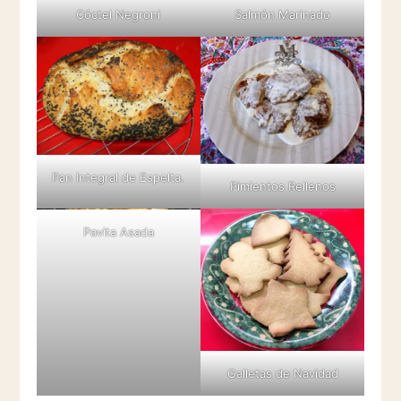
Salmón Marinado
Cóctel Negroni
Pan Integral de Espelta.
Pimientos Rellenos
Pavita Asada
Galletas de Navidad