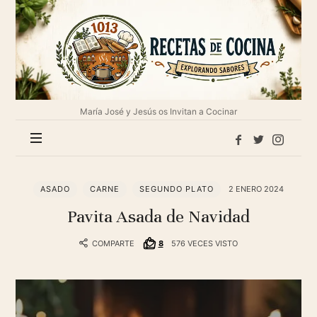
1013
Recetas
de
cocina
María José y Jesús os Invitan a Cocinar
ASADO
CARNE
SEGUNDO PLATO
2 ENERO 2024
Pavita Asada de Navidad
COMPARTE
8
576 VECES VISTO