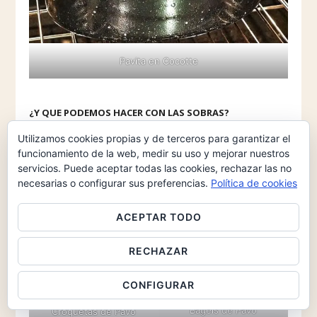
Pavita en Cocotte
¿Y QUE PODEMOS HACER CON LAS SOBRAS?
Calcular 300 g de pavo por persona, pero debe sobrar
Utilizamos cookies propias y de terceros para garantizar el
para las
Croquetas de Pavita
, del día siguiente.
funcionamiento de la web, medir su uso y mejorar nuestros
Además, con las pechugas, podemos hacer unos
servicios. Puede aceptar todas las cookies, rechazar las no
necesarias o configurar sus preferencias.
Política de cookies
Bagels de Pavita
.
ACEPTAR TODO
RECHAZAR
CONFIGURAR
Bagels de Pavo
Croquetas de Pavo