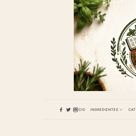
1013
Recet
de
cocina
INICIO
INGREDIENTES
CAT