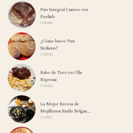
Pan Integral Casero con
Poolish
(7.839)
¿Cómo hacer Pan
Siciliano?
(7.603)
Rabo de Toro en Olla
Express
(7.430)
La Mejor Receta de
Mejillones Estilo Belgas…
(7.281)