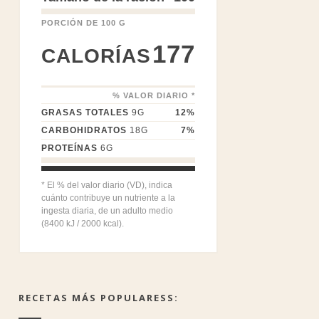
PORCIÓN DE 100 G
177
CALORÍAS
% VALOR DIARIO *
GRASAS TOTALES
9
G
12
%
CARBOHIDRATOS
18
G
7
%
PROTEÍNAS
6
G
* El % del valor diario (VD), indica
cuánto contribuye un nutriente a la
ingesta diaria, de un adulto medio
(8400 kJ / 2000 kcal).
RECETAS MÁS POPULARESS: