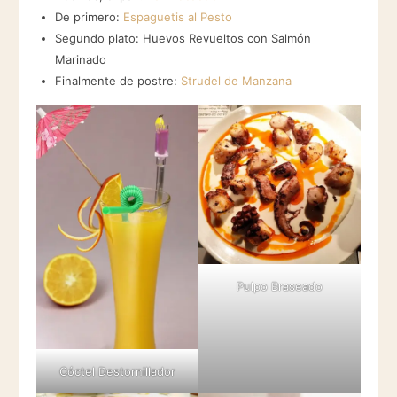
De primero:
Espaguetis al Pesto
Segundo plato: Huevos Revueltos con Salmón
Marinado
Finalmente de postre:
Strudel de Manzana
Pulpo Braseado
Cóctel Destornillador