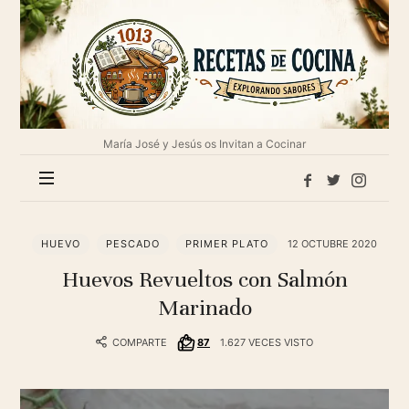
1013
Recetas
de
cocina
María José y Jesús os Invitan a Cocinar
HUEVO
PESCADO
PRIMER PLATO
12 OCTUBRE 2020
Huevos Revueltos con Salmón
Marinado
COMPARTE
87
1.627 VECES VISTO