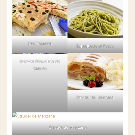
Pan Focaccia
Espaguetis al Pesto
Huevos Revueltos de
Salmón
Strudel de Manzana
Strudel de Manzana