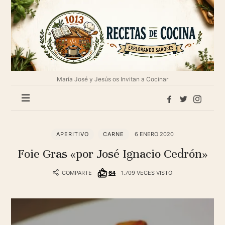
1013
Recetas
de
cocina
María José y Jesús os Invitan a Cocinar
APERITIVO
CARNE
6 ENERO 2020
Foie Gras «por José Ignacio Cedrón»
COMPARTE
64
1.709 VECES VISTO