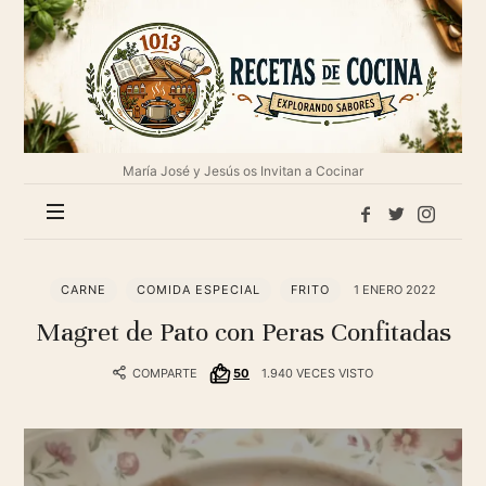
1013
Recetas
de
cocina
María José y Jesús os Invitan a Cocinar
CARNE
COMIDA ESPECIAL
FRITO
1 ENERO 2022
Magret de Pato con Peras Confitadas
COMPARTE
50
1.940 VECES VISTO