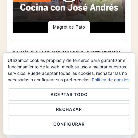
Magret de Pato
ADEMÁS ALGUNOS CONSEJOS PARA LA CONSERVACIÓN
Utilizamos cookies propias y de terceros para garantizar el
El magret, debemos consumirlo recién cocinado.
funcionamiento de la web, medir su uso y mejorar nuestros
TAMBIÉN PODRÍAMOS HACER ESTA VARIANTE
servicios. Puede aceptar todas las cookies, rechazar las no
necesarias o configurar sus preferencias.
Política de cookies
Podemos elaborar esta receta sustituyendo, el magret
por confit de pato.
ACEPTAR TODO
Además podemos poner vino oloroso, en vez de
Oporto.
RECHAZAR
Por lo general, las salsas dulces son las mejores
combinan con el magret, estos sabores de contraste
CONFIGURAR
dulce y ácidos, le van muy bien para contrarrestar el
potente del sabor del magret de pato.