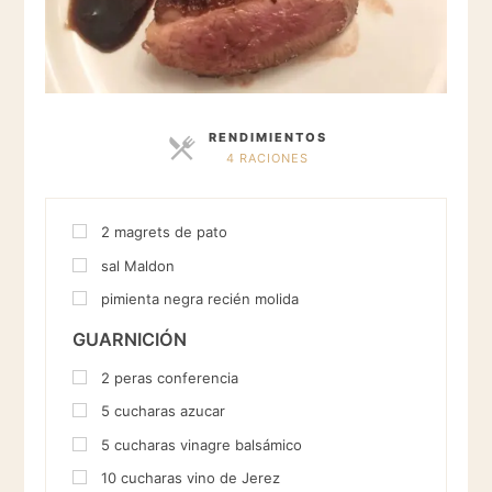
RENDIMIENTOS
4 RACIONES
RACIONES
2
magrets de pato
sal Maldon
pimienta negra recién molida
GUARNICIÓN
2
peras conferencia
5
cucharas
azucar
5
cucharas
vinagre balsámico
10
cucharas
vino de Jerez