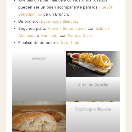
Además un buen maridaje con los vinos rosados
pueden ser un buen acompañante para los
Huevos
Benedictinos
de un Brunch.
De primero:
Espárragos Blancos
.
Segundo plato:
Huevos Benedictinos
con
Salmón
Ahumado
o
Marinado
, con
Patatas
G
ajo
.
Finalmente de postre:
Tarta Tatin.
Mimosa
Aros de Cebolla
Espárragos Blancos