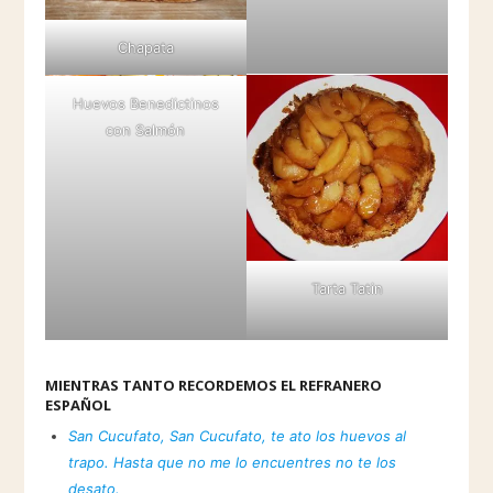
Chapata
Huevos Benedictinos
con Salmón
Tarta Tatin
MIENTRAS TANTO RECORDEMOS EL REFRANERO
ESPAÑOL
San Cucufato, San Cucufato, te ato los huevos al
trapo. Hasta que no me lo encuentres no te los
desato.