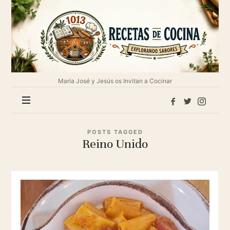
1013
Recetas
de
cocina
María José y Jesús os Invitan a Cocinar
POSTS TAGGED
Reino Unido