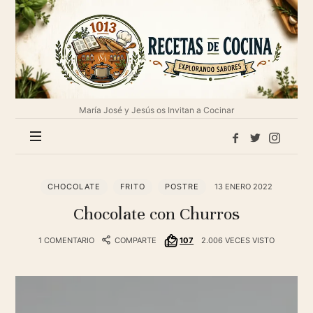
1013
Recetas
de
cocina
María José y Jesús os Invitan a Cocinar
CHOCOLATE
FRITO
POSTRE
13 ENERO 2022
Chocolate con Churros
1 COMENTARIO
COMPARTE
107
2.006 VECES VISTO