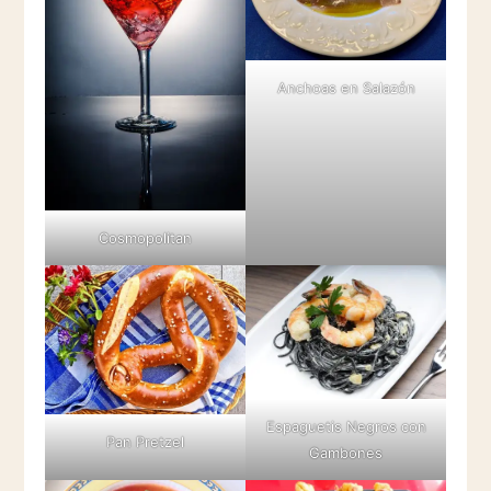
Anchoas en Salazón
Cosmopolitan
Espaguetis Negros con
Pan Pretzel
Gambones