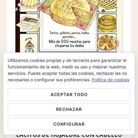
Utilizamos cookies propias y de terceros para garantizar el
funcionamiento de la web, medir su uso y mejorar nuestros
servicios. Puede aceptar todas las cookies, rechazar las no
necesarias o configurar sus preferencias.
Política de cookies
ADEMÁS, NUESTRO RESTAURANTE RECOMENDADO
ACEPTAR TODO
Especialmente relevante es el restaurante,
La Murteñica
,
Calle Bernal 8, La Murta, Murcia.
RECHAZAR
CONFIGURAR
FINALMENTE LA DEDICATORIA DE
LACITOS DE HOJALDRE CON CABELLO