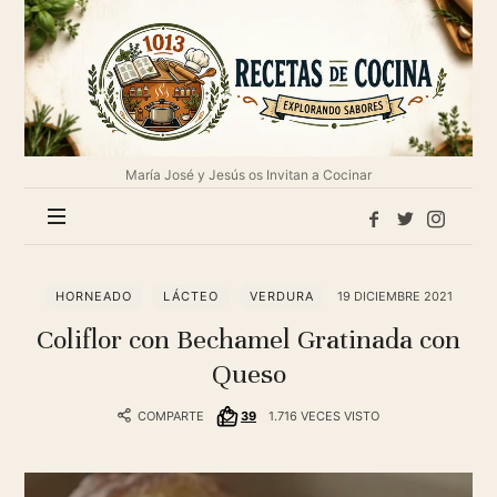
1013
Recetas
de
cocina
María José y Jesús os Invitan a Cocinar
HORNEADO
LÁCTEO
VERDURA
19 DICIEMBRE 2021
Coliflor con Bechamel Gratinada con
Queso
COMPARTE
39
1.716 VECES VISTO