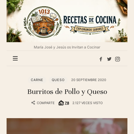
1013
Recetas
de
cocina
María José y Jesús os Invitan a Cocinar
CARNE
QUESO
20 SEPTIEMBRE 2020
Burritos de Pollo y Queso
COMPARTE
78
2.127 VECES VISTO