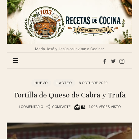
1013
Recetas
de
cocina
María José y Jesús os Invitan a Cocinar
HUEVO
LÁCTEO
8 OCTUBRE 2020
Tortilla de Queso de Cabra y Trufa
1 COMENTARIO
COMPARTE
52
1.908 VECES VISTO