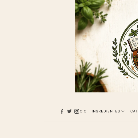
1013
Recet
de
cocina
INICIO
INGREDIENTES
CAT