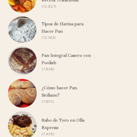
(12.827)
Tipos de Harina para
Hacer Pan
(12.163)
Pan Integral Casero con
Poolish
(7.838)
¿Cómo hacer Pan
Siciliano?
(7.601)
Rabo de Toro en Olla
Express
(7.426)