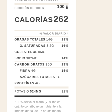
100 g
PORCIÓN DE 100 G
262
CALORÍAS
% VALOR DIARIO *
GRASAS TOTALES
14
G
18
%
G. SATURADAS
3.2
G
16
%
COLESTEROL
0
MG
SODIO
302
MG
14
%
CARBOHIDRATOS
35
G
13
%
FIBRA
4
G
15
%
AZÚCARES TOTALES
1
G
PROTEÍNAS
4
G
POTASIO
524
MG
12
%
* El % del valor diario (VD), indica
cuánto contribuye un nutriente a la
ingesta diaria, de un adulto medio