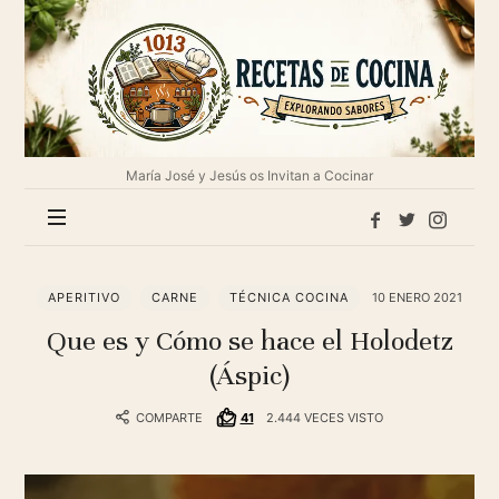
1013
Recetas
de
cocina
María José y Jesús os Invitan a Cocinar
APERITIVO
CARNE
TÉCNICA COCINA
10 ENERO 2021
Que es y Cómo se hace el Holodetz
(Áspic)
COMPARTE
41
2.444 VECES VISTO