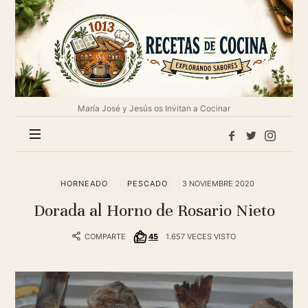
1013
Recetas
de
cocina
María José y Jesús os Invitan a Cocinar
HORNEADO
PESCADO
3 NOVIEMBRE 2020
Dorada al Horno de Rosario Nieto
COMPARTE
45
1.657 VECES VISTO