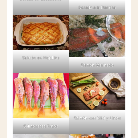
Dorada a la Plancha
Salmón en Hojaldre
Salmón Marinado
Salmón con Miel y Limón
Salmonetes Fritos