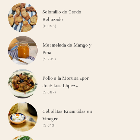
Solomillo de Cerdo
Rebozado
(6.056)
Mermelada de Mango y
Piña
(5.799)
Pollo a la Moruna «por
José Luis López»
(5.687)
Cebollitas Encurtidas en
Vinagre
(5.613)