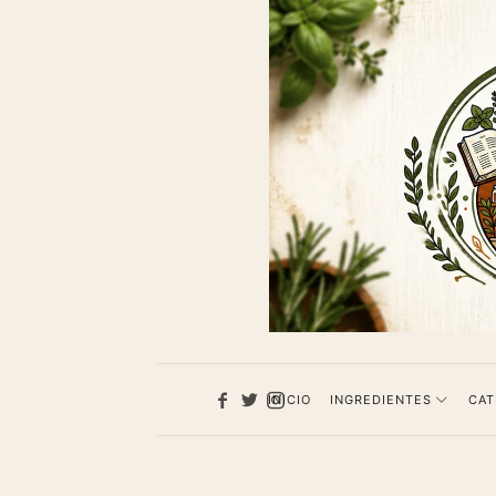
1013
Recet
de
cocina
INICIO
INGREDIENTES
CAT