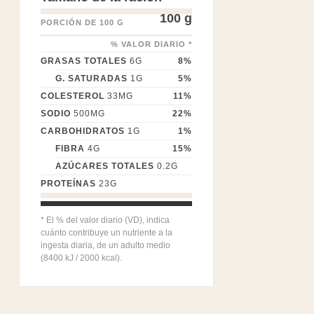
100 g
PORCIÓN DE 100 G
% VALOR DIARIO *
GRASAS TOTALES
6
G
8
%
G. SATURADAS
1
G
5
%
COLESTEROL
33
MG
11
%
SODIO
500
MG
22
%
CARBOHIDRATOS
1
G
1
%
FIBRA
4
G
15
%
AZÚCARES TOTALES
0.2
G
PROTEÍNAS
23
G
* El % del valor diario (VD), indica
cuánto contribuye un nutriente a la
ingesta diaria, de un adulto medio
(8400 kJ / 2000 kcal).