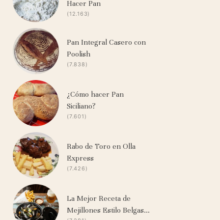
Hacer Pan
(12.163)
Pan Integral Casero con
Poolish
(7.838)
¿Cómo hacer Pan
Siciliano?
(7.601)
Rabo de Toro en Olla
Express
(7.426)
La Mejor Receta de
Mejillones Estilo Belgas…