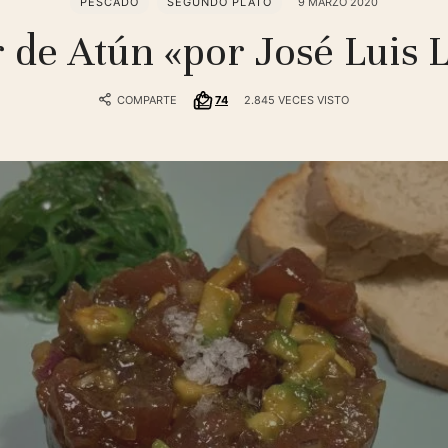
PESCADO
SEGUNDO PLATO
9 MARZO 2020
r de Atún «por José Luis 
COMPARTE
74
2.845 VECES VISTO