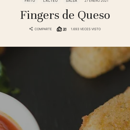
FRITO
LÁCTEO
SALSA
27 ENERO 2021
Fingers de Queso
COMPARTE
31
1.693 VECES VISTO