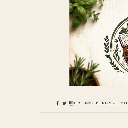
1013
Recet
de
cocina
INICIO
INGREDIENTES
CAT