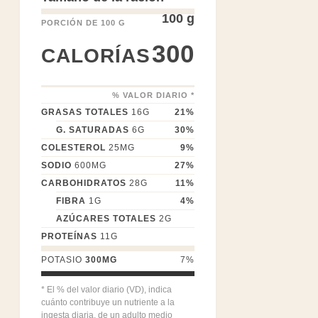
100 g
PORCIÓN DE 100 G
300
CALORÍAS
% VALOR DIARIO *
GRASAS TOTALES
16
G
21
%
G. SATURADAS
6
G
30
%
COLESTEROL
25
MG
9
%
SODIO
600
MG
27
%
CARBOHIDRATOS
28
G
11
%
FIBRA
1
G
4
%
AZÚCARES TOTALES
2
G
PROTEÍNAS
11
G
POTASIO
300
MG
7
%
* El % del valor diario (VD), indica
cuánto contribuye un nutriente a la
ingesta diaria, de un adulto medio