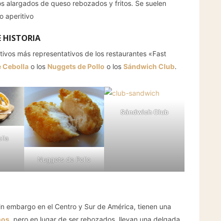
os alargados de queso rebozados y fritos. Se suelen
o aperitivo
 HISTORIA
itivos más representativos de los restaurantes «Fast
 Cebolla
o los
Nuggets de Pollo
o los
Sándwich Club
.
Sándwich Club
lla
Nuggets de Pollo
sin embargo en el Centro y Sur de América, tienen una
ños
, pero en lugar de ser rebozados, llevan una delgada