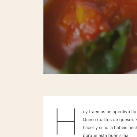
H
oy traemos un aperitivo típ
Queso (palitos de queso). 
hacer y si no la habéis he
porque esta buenísima.