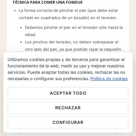
TÉCNICA PARA COMER UNA FONDUE
La forma correcta de pinchar el pan (que debe estar
cortado en cuadrados de un bocado) en el tenedor.
Debemos pinchar el pan en el tenedor sólo hasta la
mitad.
Los pinchos del tenedor, no deben sobrepasar el
otro lado del pan, ya que podrían rayar la caquelón.
Utilizamos cookies propias y de terceros para garantizar el
funcionamiento de la web, medir su uso y mejorar nuestros
servicios. Puede aceptar todas las cookies, rechazar las no
necesarias o configurar sus preferencias.
Política de cookies
ACEPTAR TODO
RECHAZAR
Una vez que hemos pinchado el pan con el tenedor de
CONFIGURAR
la forma correcta, hay que empapar con el queso. El
procedimiento correcto es llevar el tenedor con el pan