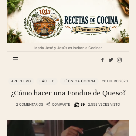
1013
Recetas
de
cocina
María José y Jesús os Invitan a Cocinar
APERITIVO
LÁCTEO
TÉCNICA COCINA
26 ENERO 2020
¿Cómo hacer una Fondue de Queso?
2 COMENTARIOS
COMPARTE
89
2.558 VECES VISTO