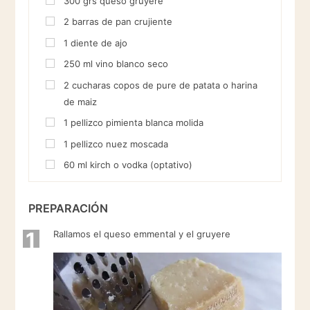
300
grs
queso gruyere
2
barras de pan crujiente
1
diente de ajo
250
ml
vino blanco seco
2
cucharas
copos de pure de patata o harina
de maiz
1
pellizco
pimienta blanca molida
1
pellizco
nuez moscada
60
ml
kirch o vodka (optativo)
PREPARACIÓN
1
Rallamos el queso emmental y el gruyere