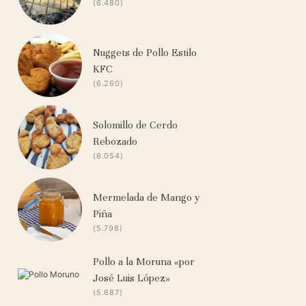
(6.480)
Nuggets de Pollo Estilo
KFC
(6.260)
Solomillo de Cerdo
Rebozado
(6.054)
Mermelada de Mango y
Piña
(5.798)
Pollo a la Moruna «por
José Luis López»
(5.687)