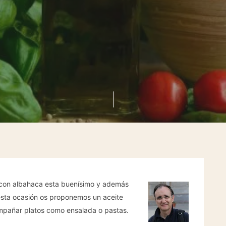
o con albahaca esta buenísimo y además
 esta ocasión os proponemos un aceite
mpañar platos como ensalada o pastas.