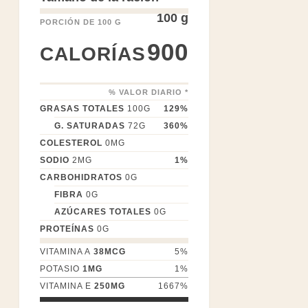
100 g
PORCIÓN DE 100 G
900
CALORÍAS
% VALOR DIARIO *
GRASAS TOTALES
100
G
129
%
G. SATURADAS
72
G
360
%
COLESTEROL
0
MG
SODIO
2
MG
1
%
CARBOHIDRATOS
0
G
FIBRA
0
G
AZÚCARES TOTALES
0
G
PROTEÍNAS
0
G
VITAMINA A
38
MCG
5
%
POTASIO
1
MG
1
%
VITAMINA E
250
MG
1667
%