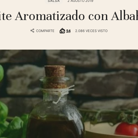
SALSA
2 AGOSTO 2019
ite Aromatizado con Alba
COMPARTE
54
2.086 VECES VISTO