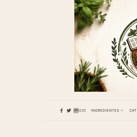
1013
Recet
de
cocina
INICIO
INGREDIENTES
CAT