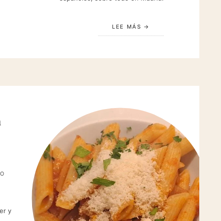
LEE MÁS
a
TO
er y