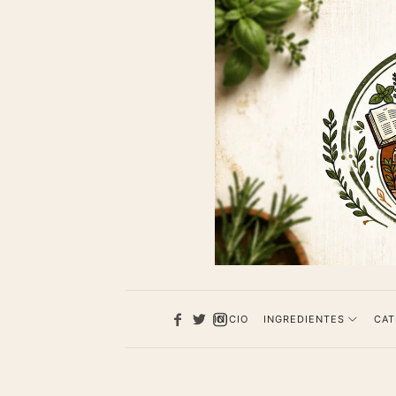
1013
Recet
de
cocina
INICIO
INGREDIENTES
CAT