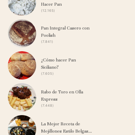
Hacer Pan
(12.165)
Pan Integral Casero con
Poolish
(7.841)
¿Cómo hacer Pan
Siciliano?
(7.605)
Rabo de Toro en Olla
Express
(7.448)
La Mejor Receta de
Mejillones Estilo Belgas…