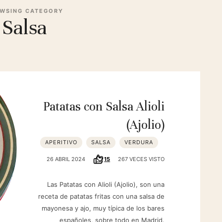
WSING CATEGORY
Salsa
Patatas con Salsa Alioli
(Ajolio)
APERITIVO
SALSA
VERDURA
26 ABRIL 2024
15
267 VECES VISTO
Las Patatas con Alioli (Ajolio), son una
receta de patatas fritas con una salsa de
mayonesa y ajo, muy típica de los bares
españoles, sobre todo en Madrid.