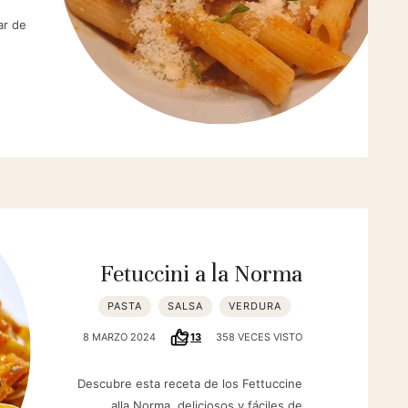
ar de
Fetuccini a la Norma
PASTA
SALSA
VERDURA
8 MARZO 2024
13
358 VECES VISTO
Descubre esta receta de los Fettuccine
alla Norma, deliciosos y fáciles de